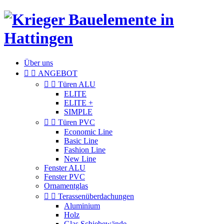
Über uns


ANGEBOT


Türen ALU
ELITE
ELITE +
SIMPLE


Türen PVC
Economic Line
Basic Line
Fashion Line
New Line
Fenster ALU
Fenster PVC
Ornamentglas


Terassenüberdachungen
Aluminium
Holz
Glas Schiebewände