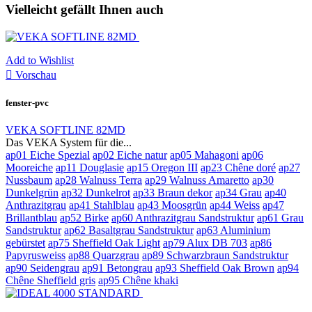
Vielleicht gefällt Ihnen auch
Add to Wishlist

Vorschau
fenster-pvc
VEKA SOFTLINE 82MD
Das VEKA System für die...
ap01 Eiche Spezial
ap02 Eiche natur
ap05 Mahagoni
ap06
Mooreiche
ap11 Douglasie
ap15 Oregon III
ap23 Chêne doré
ap27
Nussbaum
ap28 Walnuss Terra
ap29 Walnuss Amaretto
ap30
Dunkelgrün
ap32 Dunkelrot
ap33 Braun dekor
ap34 Grau
ap40
Anthrazitgrau
ap41 Stahlblau
ap43 Moosgrün
ap44 Weiss
ap47
Brillantblau
ap52 Birke
ap60 Anthrazitgrau Sandstruktur
ap61 Grau
Sandstruktur
ap62 Basaltgrau Sandstruktur
ap63 Aluminium
gebürstet
ap75 Sheffield Oak Light
ap79 Alux DB 703
ap86
Papyrusweiss
ap88 Quarzgrau
ap89 Schwarzbraun Sandstruktur
ap90 Seidengrau
ap91 Betongrau
ap93 Sheffield Oak Brown
ap94
Chêne Sheffield gris
ap95 Chêne khaki