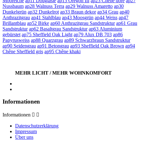
Mooreiche
ap11 Douglasie
ap15 Oregon III
ap23 Chêne doré
ap27
Nussbaum
ap28 Walnuss Terra
ap29 Walnuss Amaretto
ap30
Dunkelgrün
ap32 Dunkelrot
ap33 Braun dekor
ap34 Grau
ap40
Anthrazitgrau
ap41 Stahlblau
ap43 Moosgrün
ap44 Weiss
ap47
Brillantblau
ap52 Birke
ap60 Anthrazitgrau Sandstruktur
ap61 Grau
Sandstruktur
ap62 Basaltgrau Sandstruktur
ap63 Aluminium
gebürstet
ap75 Sheffield Oak Light
ap79 Alux DB 703
ap86
Papyrusweiss
ap88 Quarzgrau
ap89 Schwarzbraun Sandstruktur
ap90 Seidengrau
ap91 Betongrau
ap93 Sheffield Oak Brown
ap94
Chêne Sheffield gris
ap95 Chêne khaki
MEHR LICHT / MEHR WOHNKOMFORT
Informationen
Informationen


Datenschutzerklärung
Impressum
Über uns