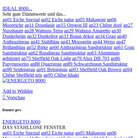
IDEAL 8000...
Sehr gute Dämmwerte und das...
ap01 Eiche Spezial
ap02 Eiche natur
ap05 Mahagoni
ap06
Mooreiche
ap11 Douglasie
ap15 Oregon III
ap23 Chêne doré
ap27
Nussbaum
ap28 Walnuss Terra
ap29 Walnuss Amaretto
ap30
Dunkelgrün
ap32 Dunkelrot
ap33 Braun dekor
ap34 Grau
ap40
Anthrazitgrau
ap41 Stahlblau
ap43 Moosgrün
ap44 Weiss
ap47
Brillantblau
ap52 Birke
ap60 Anthrazitgrau Sandstruktur
ap61 Grau
Sandstruktur
ap62 Basaltgrau Sandstruktur
ap63 Aluminium
gebürstet
ap75 Sheffield Oak Light
ap79 Alux DB 703
ap86
Papyrusweiss
ap88 Quarzgrau
ap89 Schwarzbraun Sandstruktur
ap90 Seidengrau
ap91 Betongrau
ap93 Sheffield Oak Brown
ap94
Chêne Sheffield gris
ap95 Chêne khaki
Add to Wishlist

Vorschau
fenster-pvc
ENERGETO 8000
DAS STAHLLOSE FENSTER
ap01 Eiche Spezial
ap02 Eiche natur
ap05 Mahagoni
ap06