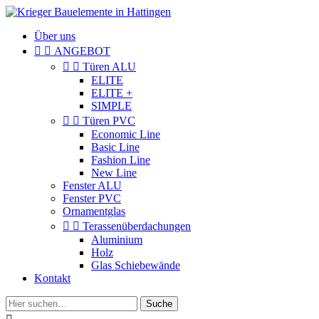
Über uns


ANGEBOT


Türen ALU
ELITE
ELITE +
SIMPLE


Türen PVC
Economic Line
Basic Line
Fashion Line
New Line
Fenster ALU
Fenster PVC
Ornamentglas


Terassenüberdachungen
Aluminium
Holz
Glas Schiebewände
Kontakt
Suche