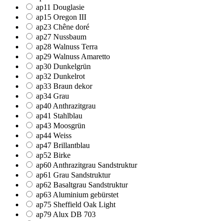
ap11 Douglasie
ap15 Oregon III
ap23 Chêne doré
ap27 Nussbaum
ap28 Walnuss Terra
ap29 Walnuss Amaretto
ap30 Dunkelgrün
ap32 Dunkelrot
ap33 Braun dekor
ap34 Grau
ap40 Anthrazitgrau
ap41 Stahlblau
ap43 Moosgrün
ap44 Weiss
ap47 Brillantblau
ap52 Birke
ap60 Anthrazitgrau Sandstruktur
ap61 Grau Sandstruktur
ap62 Basaltgrau Sandstruktur
ap63 Aluminium gebürstet
ap75 Sheffield Oak Light
ap79 Alux DB 703