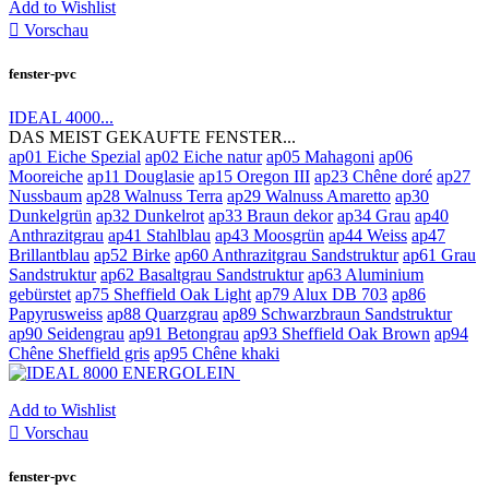
Add to Wishlist

Vorschau
fenster-pvc
IDEAL 4000...
DAS MEIST GEKAUFTE FENSTER...
ap01 Eiche Spezial
ap02 Eiche natur
ap05 Mahagoni
ap06
Mooreiche
ap11 Douglasie
ap15 Oregon III
ap23 Chêne doré
ap27
Nussbaum
ap28 Walnuss Terra
ap29 Walnuss Amaretto
ap30
Dunkelgrün
ap32 Dunkelrot
ap33 Braun dekor
ap34 Grau
ap40
Anthrazitgrau
ap41 Stahlblau
ap43 Moosgrün
ap44 Weiss
ap47
Brillantblau
ap52 Birke
ap60 Anthrazitgrau Sandstruktur
ap61 Grau
Sandstruktur
ap62 Basaltgrau Sandstruktur
ap63 Aluminium
gebürstet
ap75 Sheffield Oak Light
ap79 Alux DB 703
ap86
Papyrusweiss
ap88 Quarzgrau
ap89 Schwarzbraun Sandstruktur
ap90 Seidengrau
ap91 Betongrau
ap93 Sheffield Oak Brown
ap94
Chêne Sheffield gris
ap95 Chêne khaki
Add to Wishlist

Vorschau
fenster-pvc