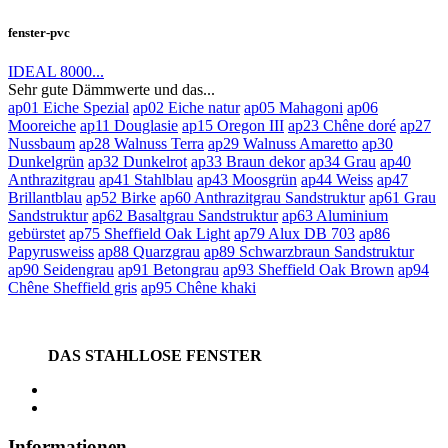
fenster-pvc
IDEAL 8000...
Sehr gute Dämmwerte und das...
ap01 Eiche Spezial
ap02 Eiche natur
ap05 Mahagoni
ap06
Mooreiche
ap11 Douglasie
ap15 Oregon III
ap23 Chêne doré
ap27
Nussbaum
ap28 Walnuss Terra
ap29 Walnuss Amaretto
ap30
Dunkelgrün
ap32 Dunkelrot
ap33 Braun dekor
ap34 Grau
ap40
Anthrazitgrau
ap41 Stahlblau
ap43 Moosgrün
ap44 Weiss
ap47
Brillantblau
ap52 Birke
ap60 Anthrazitgrau Sandstruktur
ap61 Grau
Sandstruktur
ap62 Basaltgrau Sandstruktur
ap63 Aluminium
gebürstet
ap75 Sheffield Oak Light
ap79 Alux DB 703
ap86
Papyrusweiss
ap88 Quarzgrau
ap89 Schwarzbraun Sandstruktur
ap90 Seidengrau
ap91 Betongrau
ap93 Sheffield Oak Brown
ap94
Chêne Sheffield gris
ap95 Chêne khaki
DAS STAHLLOSE FENSTER
Informationen