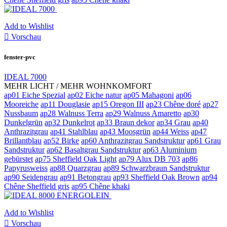
Add to Wishlist

Vorschau
fenster-pvc
IDEAL 7000
MEHR LICHT / MEHR WOHNKOMFORT
ap01 Eiche Spezial
ap02 Eiche natur
ap05 Mahagoni
ap06
Mooreiche
ap11 Douglasie
ap15 Oregon III
ap23 Chêne doré
ap27
Nussbaum
ap28 Walnuss Terra
ap29 Walnuss Amaretto
ap30
Dunkelgrün
ap32 Dunkelrot
ap33 Braun dekor
ap34 Grau
ap40
Anthrazitgrau
ap41 Stahlblau
ap43 Moosgrün
ap44 Weiss
ap47
Brillantblau
ap52 Birke
ap60 Anthrazitgrau Sandstruktur
ap61 Grau
Sandstruktur
ap62 Basaltgrau Sandstruktur
ap63 Aluminium
gebürstet
ap75 Sheffield Oak Light
ap79 Alux DB 703
ap86
Papyrusweiss
ap88 Quarzgrau
ap89 Schwarzbraun Sandstruktur
ap90 Seidengrau
ap91 Betongrau
ap93 Sheffield Oak Brown
ap94
Chêne Sheffield gris
ap95 Chêne khaki
Add to Wishlist

Vorschau