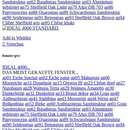
Sandstruktur
ap62 Basaltgrau Sandstruktur
ap63 Aluminium
gebürstet
ap75 Sheffield Oak Light
ap79 Alux DB 703
ap86
Papyrusweiss
ap88 Quarzgrau
ap89 Schwarzbraun Sandstruktur
ap90 Seidengrau
ap91 Betongrau
ap93 Sheffield Oak Brown
ap94
Chêne Sheffield gris
ap95 Chêne khaki
Add to Wishlist

Vorschau
fenster-pvc
IDEAL 4000...
DAS MEIST GEKAUFTE FENSTER...
ap01 Eiche Spezial
ap02 Eiche natur
ap05 Mahagoni
ap06
Mooreiche
ap11 Douglasie
ap15 Oregon III
ap23 Chêne doré
ap27
Nussbaum
ap28 Walnuss Terra
ap29 Walnuss Amaretto
ap30
Dunkelgrün
ap32 Dunkelrot
ap33 Braun dekor
ap34 Grau
ap40
Anthrazitgrau
ap41 Stahlblau
ap43 Moosgrün
ap44 Weiss
ap47
Brillantblau
ap52 Birke
ap60 Anthrazitgrau Sandstruktur
ap61 Grau
Sandstruktur
ap62 Basaltgrau Sandstruktur
ap63 Aluminium
gebürstet
ap75 Sheffield Oak Light
ap79 Alux DB 703
ap86
Papyrusweiss
ap88 Quarzgrau
ap89 Schwarzbraun Sandstruktur
ap90 Seidengrau
ap91 Betongrau
ap93 Sheffield Oak Brown
ap94
Chêne Sheffield gris
ap95 Chêne khaki