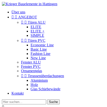
Über uns


ANGEBOT


Türen ALU
ELITE
ELITE +
SIMPLE


Türen PVC
Economic Line
Basic Line
Fashion Line
New Line
Fenster ALU
Fenster PVC
Ornamentglas


Terassenüberdachungen
Aluminium
Holz
Glas Schiebewände
Kontakt
Suche