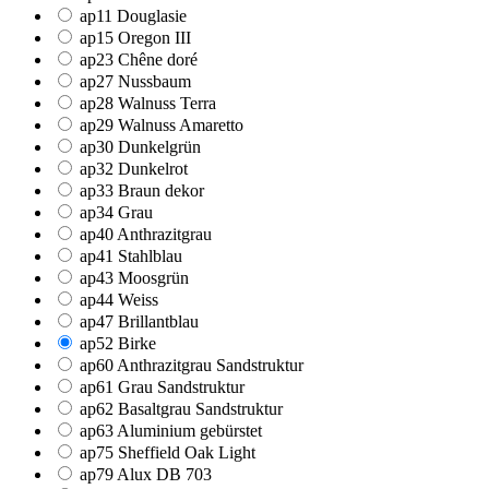
ap11 Douglasie
ap15 Oregon III
ap23 Chêne doré
ap27 Nussbaum
ap28 Walnuss Terra
ap29 Walnuss Amaretto
ap30 Dunkelgrün
ap32 Dunkelrot
ap33 Braun dekor
ap34 Grau
ap40 Anthrazitgrau
ap41 Stahlblau
ap43 Moosgrün
ap44 Weiss
ap47 Brillantblau
ap52 Birke
ap60 Anthrazitgrau Sandstruktur
ap61 Grau Sandstruktur
ap62 Basaltgrau Sandstruktur
ap63 Aluminium gebürstet
ap75 Sheffield Oak Light
ap79 Alux DB 703