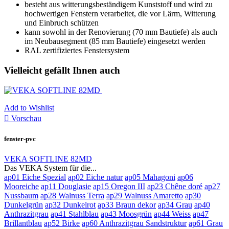
besteht aus witterungsbeständigem Kunststoff und wird zu
hochwertigen Fenstern verarbeitet, die vor Lärm, Witterung
und Einbruch schützen
kann sowohl in der Renovierung (70 mm Bautiefe) als auch
im Neubausegment (85 mm Bautiefe) eingesetzt werden
RAL zertifiziertes Fenstersystem
Vielleicht gefällt Ihnen auch
Add to Wishlist

Vorschau
fenster-pvc
VEKA SOFTLINE 82MD
Das VEKA System für die...
ap01 Eiche Spezial
ap02 Eiche natur
ap05 Mahagoni
ap06
Mooreiche
ap11 Douglasie
ap15 Oregon III
ap23 Chêne doré
ap27
Nussbaum
ap28 Walnuss Terra
ap29 Walnuss Amaretto
ap30
Dunkelgrün
ap32 Dunkelrot
ap33 Braun dekor
ap34 Grau
ap40
Anthrazitgrau
ap41 Stahlblau
ap43 Moosgrün
ap44 Weiss
ap47
Brillantblau
ap52 Birke
ap60 Anthrazitgrau Sandstruktur
ap61 Grau